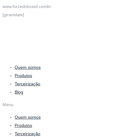
www.forcedobrasil.combr
[gtranslate]
Quem somos
Produtos
Terceirização
Blog
Menu
Quem somos
Produtos
Terceirização