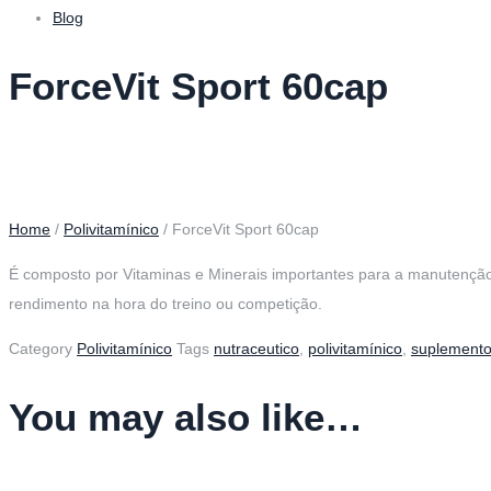
Blog
ForceVit Sport 60cap
Home
/
Polivitamínico
/ ForceVit Sport 60cap
É composto por Vitaminas e Minerais importantes para a manutençã
rendimento na hora do treino ou competição.
Category
Polivitamínico
Tags
nutraceutico
,
polivitamínico
,
suplement
You may also like…