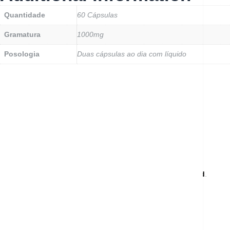
Quantidade
60 Cápsulas
Gramatura
1000mg
Posologia
Duas cápsulas ao dia com líquido
Desenvolvido por FB do Brasil, © 2022 . All rights reserved
.
+55 44 3233-0098
sac@forcedobrasil.com.br
Rua José Ferreira Nho Bello, 269. Centro. Mandaguari-PR