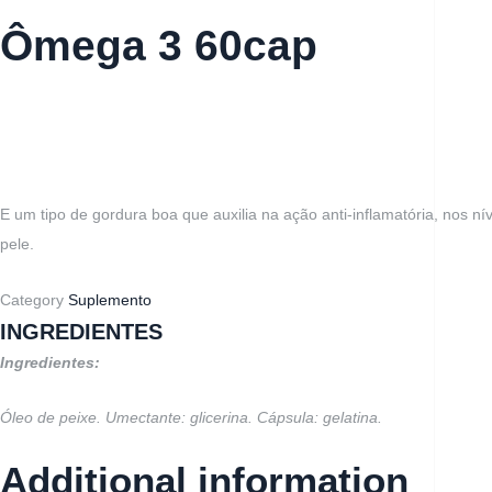
Ômega 3 60cap
E um tipo de gordura boa que auxilia na ação anti-inflamatória, nos n
pele.
Category
Suplemento
INGREDIENTES
Ingredientes:
Óleo de peixe. Umectante: glicerina. Cápsula: gelatina.
Additional information